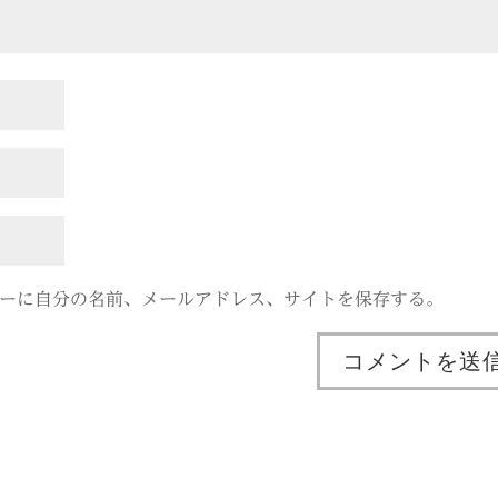
ーに自分の名前、メールアドレス、サイトを保存する。