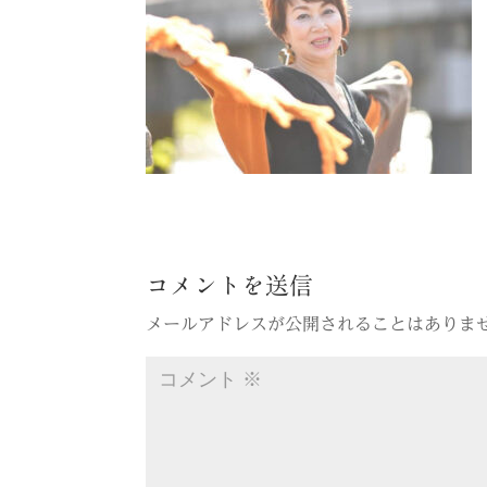
コメントを送信
メールアドレスが公開されることはありま