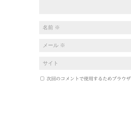
次回のコメントで使用するためブラウザ