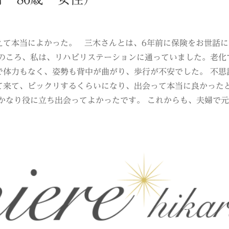
えて本当によかった。 三木さんとは、6年前に保険をお世話に
そのころ、私は、リハビリステーションに通っていました。老化
で体力もなく、姿勢も背中が曲がり、歩行が不安でした。 不思
て来て、ビックリするくらいになり、出会って本当に良かった
かなり役に立ち出会ってよかったです。 これからも、夫婦で