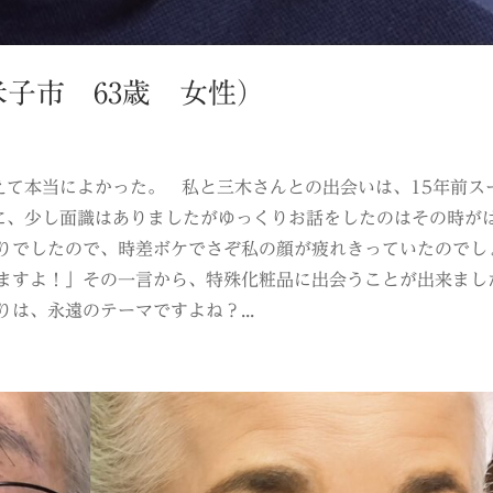
米子市 63歳 女性）
えて本当によかった。 私と三木さんとの出会いは、15年前ス
に、少し面識はありましたがゆっくりお話をしたのはその時が
かりでしたので、時差ボケでさぞ私の顔が疲れきっていたのでし
りますよ！」その一言から、特殊化粧品に出会うことが出来まし
は、永遠のテーマですよね？...