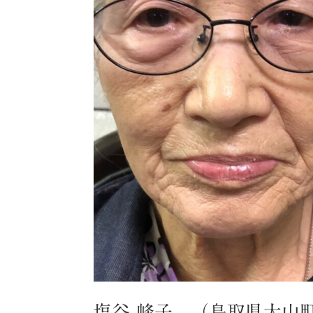
塩谷 峰子 （鳥取県大山町