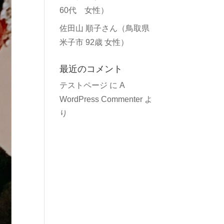
60代 女性）
佐田山 順子さん（鳥取県
米子市 92歳 女性）
最近のコメント
テストページ
に
A
WordPress Commenter
よ
り