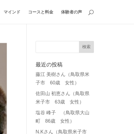
マインド
コースと料金
体験者の声
最近の投稿
藤江 美樹さん（鳥取県米
子市 60歳 女性）
佐田山 初恵さん（鳥取県
米子市 63歳 女性）
塩谷 峰子 （鳥取県大山
町 86歳 女性）
N.Kさん（鳥取県米子市