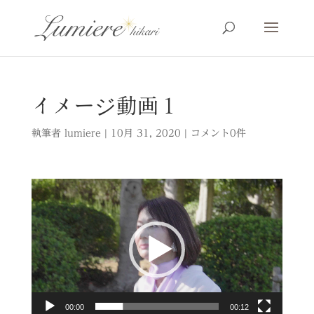
イメージ動画１
執筆者
lumiere
|
10月 31, 2020
|
コメント0件
動
画
プ
レ
ー
ヤ
ー
00:00
00:12